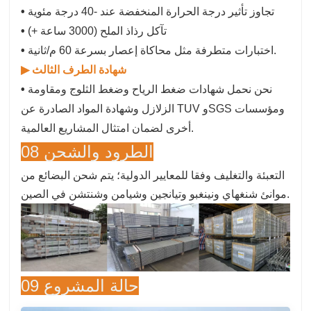
تجاوز تأثير درجة الحرارة المنخفضة عند -40 درجة مئوية
•
تآكل رذاذ الملح (3000 ساعة +)
•
اختبارات متطرفة مثل محاكاة إعصار بسرعة 60 م/ثانية.
•
▶ شهادة الطرف الثالث
نحن نحمل شهادات ضغط الرياح وضغط الثلوج ومقاومة
•
الزلازل وشهادة المواد الصادرة عن TUV وSGS ومؤسسات
أخرى لضمان امتثال المشاريع العالمية.
08 الطرود والشحن
التعبئة والتغليف وفقا للمعايير الدولية؛ يتم شحن البضائع من
موانئ شنغهاي ونينغبو وتيانجين وشيامن وشنتشن في الصين.
09 حالة المشروع