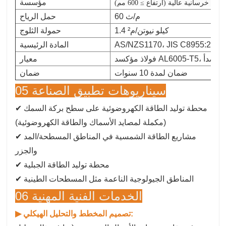
مؤسسة
 خرسانية عالية (ارتفاع ≥ 600 مم)
60 م/ث
حمل الرياح
1.4 كيلو نيوتن/م²
حمولة الثلوج
AS/NZS1170، JIS C8955:2017،
المادة الرئيسية
معيار
ضمان لمدة 10 سنوات
ضمان
05 سيناريوهات تطبيق الصناعة
✔ محطة توليد الطاقة الكهروضوئية على سطح بركة السمك
(مكملة لمصايد الأسماك والطاقة الكهروضوئية)
✔ مشاريع الطاقة الشمسية في المناطق المسطحة/المد
والجزر
✔ محطة توليد الطاقة الجبلية
✔ المناطق الجيولوجية الناعمة مثل المسطحات الطينية
06 الخدمات الفنية المهنية
تصميم المخطط والتحليل الهيكلي:
▶