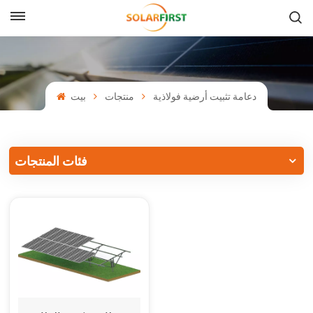
بالعربية
English
دعامة تثبيت أرضية فولاذية
منتجات
بيت
Français
Deutsch
فئات المنتجات
中文
Русский
Español
Português
日本語