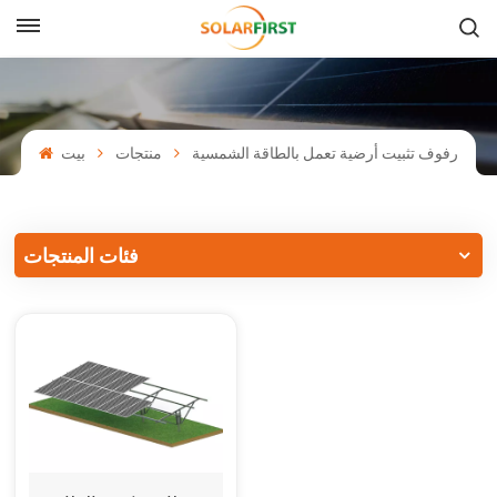
بالعربية
English
رفوف تثبيت أرضية تعمل بالطاقة الشمسية
منتجات
بيت
Français
Deutsch
فئات المنتجات
中文
Русский
Español
Português
日本語