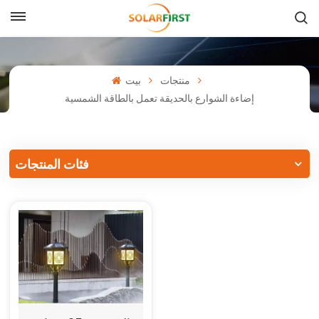
بالعربية
English
منتجات
بيت
إضاءة الشوارع بالحديقة تعمل بالطاقة الشمسية
Français
Deutsch
فئات المنتجات
中文
Русский
Español
Português
日本語