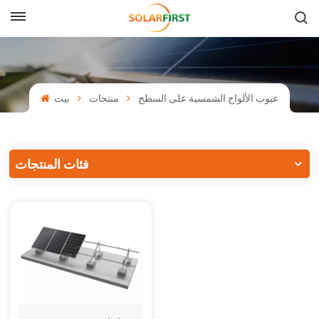
بالعربية
English
عيوب الألواح الشمسية على السطح
منتجات
بيت
Français
Deutsch
فئات المنتجات
中文
Русский
Español
Português
日本語