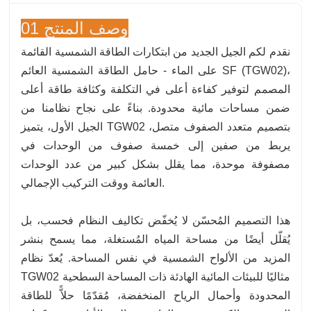
01 وصف المنتج
نقدم لكم الجيل الجديد من ابتكارات الطاقة الشمسية القائمة
على الماء - حامل الطاقة الشمسية العائم SF (TGW02)،
المصمم لتوفير كفاءة أعلى في التكلفة وكثافة طاقة أعلى
ضمن مساحات مائية محدودة. بناءً على نجاح نظامنا من
الجيل الأول، يتميز TGW02 بتصميم متعدد الصفوف متصل،
يربط من صفين إلى خمسة صفوف من الوحدات في
مصفوفة موحدة، مما يقلل بشكل كبير من عدد الوحدات
العائمة ووقت التركيب الإجمالي.
هذا التصميم المُحسّن لا يُخفّض تكاليف النظام فحسب، بل
يُقلّل أيضًا من مساحة المياه المُستغلة، مما يسمح بنشر
المزيد من الألواح الشمسية في نفس المساحة. يُعدّ نظام
TGW02 مثاليًا للبيئات المائية الهادئة ذات المساحة السطحية
المحدودة وأحمال الرياح المنخفضة، مُقدّمًا حلاًّ للطاقة