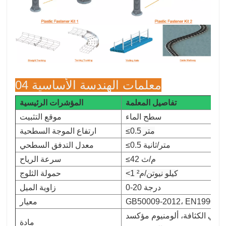
04 معلمات الهندسة الأساسية
تفاصيل المعلمة
المؤشرات الرئيسية
سطح الماء
موقع التثبيت
≤0.5 متر
ارتفاع الموجة السطحية
≤0.5 متر/ثانية
معدل التدفق السطحي
≤42 م/ث
سرعة الرياح
<1 كيلو نيوتن/م²
حمولة الثلوج
0-20 درجة
زاوية الميل
GB50009-2012، EN1990:20
معيار
منيوم مؤكسد AL6005-T5، فولاذ مقاوم للصدأ SUS304، فولاذ مطلي بالزنك والألومنيوم
مادة