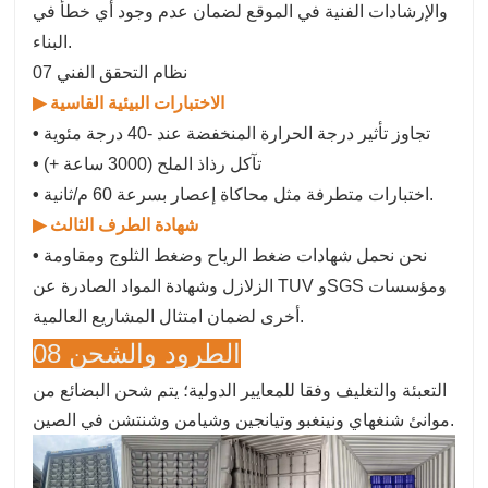
والإرشادات الفنية في الموقع لضمان عدم وجود أي خطأ في
البناء.
07 نظام التحقق الفني
▶ الاختبارات البيئية القاسية
تجاوز تأثير درجة الحرارة المنخفضة عند -40 درجة مئوية
•
تآكل رذاذ الملح (3000 ساعة +)
•
اختبارات متطرفة مثل محاكاة إعصار بسرعة 60 م/ثانية.
•
▶ شهادة الطرف الثالث
نحن نحمل شهادات ضغط الرياح وضغط الثلوج ومقاومة
•
الزلازل وشهادة المواد الصادرة عن TUV وSGS ومؤسسات
أخرى لضمان امتثال المشاريع العالمية.
08 الطرود والشحن
التعبئة والتغليف وفقا للمعايير الدولية؛ يتم شحن البضائع من
موانئ شنغهاي ونينغبو وتيانجين وشيامن وشنتشن في الصين.