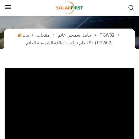
بالعربية
English
TGW02
حامل شمسي عائم
منتجات
بيت
نظام تركيب الطاقة الشمسية العائم SF (TGW02)
Français
Deutsch
中文
Русский
Español
Português
日本語