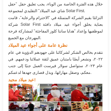
خلال هذه الفترة الخاصة من الوباء، يجب تعليق حفل "حفل
한국어
شاي عيد الميلاد" التقليدي لمجموعة Solar First.
بالعربية
التزامًا بقيم الشركة المتمثلة في "الاحترام والرعاية"، قامت
شركة Solar First بعناية بخلق أجواء عيد ميلاد دافئة
لموظفيها وإعداد "هدايا سانتا كلوز المفاجئة" لمشاركة فرحة
المهرجان مع الجميع.
نظرة عامة على أجواء عيد الميلاد
نتقدم بخالص الشكر لشركائنا على جهودهم الدؤوبة في عام
٢٠٢٢، ونشعر أيضًا بامتنان عميق لثقة عملائنا ودعمهم. في
عام ٢٠٢٣، ستواصل سولار فيرست العمل جنبًا إلى جنب
معكم، وصقل مهاراتها، وبذل قصارى جهدها لدعمكم.
عيد ميلاد مجيد!