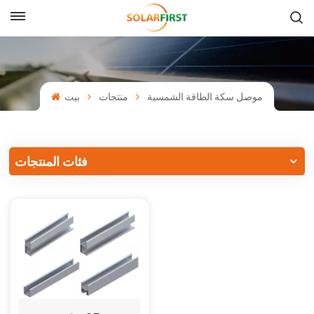
بالعربية
English
موصل سكة الطاقة الشمسية
منتجات
بيت
Français
Deutsch
فئات المنتجات
中文
Русский
Español
Português
日本語