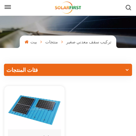
بالعربية
English
تركيب سقف معدني صغير
منتجات
بيت
Français
Deutsch
فئات المنتجات
中文
Русский
Español
Português
日本語