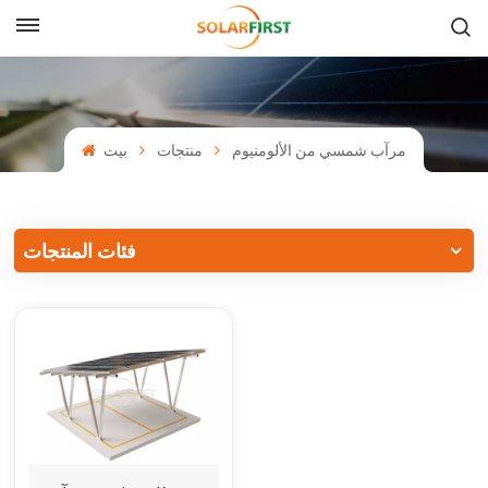
بالعربية
English
مرآب شمسي من الألومنيوم
منتجات
بيت
Français
Deutsch
فئات المنتجات
中文
Русский
Español
Português
日本語