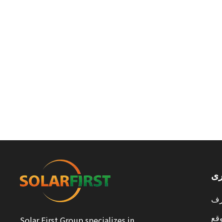
رى
ف
قع
Solar First Group specializes in