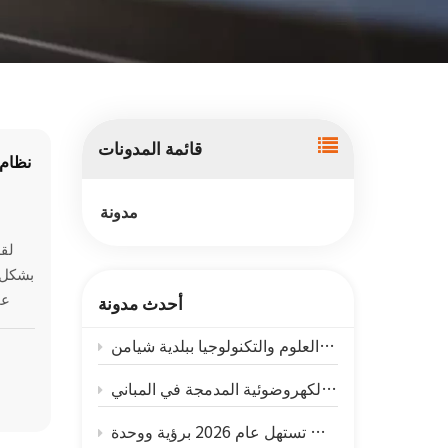
한국어
بالعربية
قائمة المدونات
نظام 
مدونة
لقد
عم
أحدث مدونة
نظام دعم الطاقة الشمسية الكهروضوئية الأول معترف به من قبل مكتب العلوم والتكنولوجيا ببلدية شيامن
والت
ال
ين لها
ا
الع
خطوات ثابتة، مستقبل مشترك: شركة سولار فيرست تستهل عام 2026 برؤية ووحدة