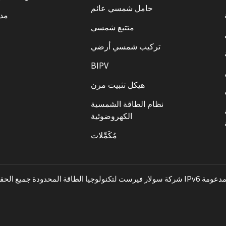
حامل شمسي عائم
مدو
متتبع شمسي
تركيب شمسي أرضي
BIPV
هيكل تثبيت مرن
نظام الطاقة الشمسية
الكهروضوئية
مُكَمِّلات
بكة IPv6 مدعومة
©2026 شركة سولار فيرست لتكنولوجيا الطاقة المحدودة جميع ال