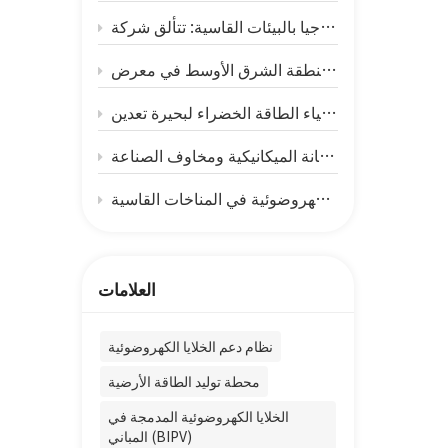
مست
تكال
م
تحويل النفايات إلى ثروة، وتسخير المياه: إعادة إحياء الطاقة الخضراء لبحيرة تعدين
إنجازا
م
لماذا تُعدّ وحدات الطاقة الشمسية الكهروضوئية الأكبر حجماً أكثر هشاشة؟ - تحليل أزمة المتانة الميكانيكية ومخاوف الصناعة
المتق
من "مواجهة الرياح" إلى "التكيف": معركة البقاء لأجهزة تتبع الخلايا الكهروضوئية في المناخات القاسية
ا
متنو
المو
العلامات
فير
نظام دعم الخلايا الكهروضوئية
الت
عال
محطة توليد الطاقة الأرضية
الخلايا الكهروضوئية المدمجة في
المباني (BIPV)