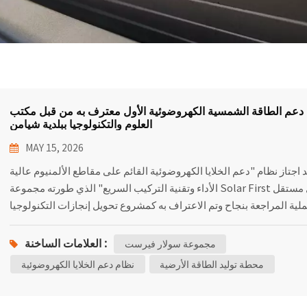
دعم الطاقة الشمسية الكهروضوئية الأول معترف به من قبل مكتب
العلوم والتكنولوجيا ببلدية شيامن
MAY 15, 2026
 اجتاز نظام "دعم الخلايا الكهروضوئية القائم على مقاطع الألمنيوم عالية
الأداء وتقنية التركيب السريع" الذي طورته مجموعة Solar First بشكل مستقل
لية المراجعة بنجاح وتم الاعتراف به كمشروع تحويل إنجازات التكنولوجيا
العالية في شيامن لعام 2024، وحصل رسميًا على شهادة من مكتب العلوم
كنولوجيا في شيامن. يركز هذا المشروع على جانبين رئيسيين لأنظمة دعم
العلامات الساخنة :
مجموعة سولار فيرست
خلايا الكهروضوئية: المواد الأساسية وعمليات التركيب. فمن جهة، يستخدم
محطة توليد الطاقة الأرضية
نظام دعم الخلايا الكهروضوئية
لمشروع قطاعات ألومنيوم عالية الأداء، مما يُحسّن بشكل ملحوظ مقاومة
وامل الجوية والخصائص الميكانيكية، مع ضمان خفة الوزن، ما يُتيح تشغيلًا